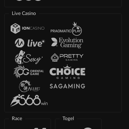
Live Casino
Race
Togel