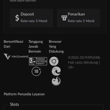
tidak dapat diproses
Deposit
Penarikan
Rata-rata 3 Menit
Rata-rata 5 Menit
Bersertifikasi
Tanggung
Browser
Dari
Jawab
Yang
Bermain
Didukung
©2026 OLYMPUS88.
Hak cipta dilindungi |
18+
Platform Penyedia Layanan
Slots