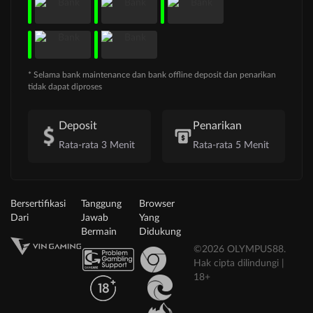
* Selama bank maintenance dan bank offline deposit dan penarikan
tidak dapat diproses
Deposit
Penarikan
Rata-rata 3 Menit
Rata-rata 5 Menit
Bersertifikasi
Tanggung
Browser
Dari
Jawab
Yang
Bermain
Didukung
©2026 OLYMPUS88.
Hak cipta dilindungi |
18+