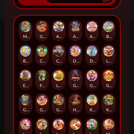
Mermaid's Treasure
Gladiators
Adventures Of Caramelo
Amazing Circus
Aphrodite - Goddess of Love
Bierfest Delight
Bikini Babes
Chasing Leprechaun Coins
Countdown to Fortune
Dragon Wonder
Ducky Spin
Legendary El Toro
Empress of the Black Seas
Forbidden Island
Longevity dragon(Fulong)
Gangster's Paradise
Gates Of Kunlun
God of Fortune
Gold Seekers
Golden Gallop
Golden Hatch
Heavenly Sage
Kawaii Neko
Kung Fu Warrior