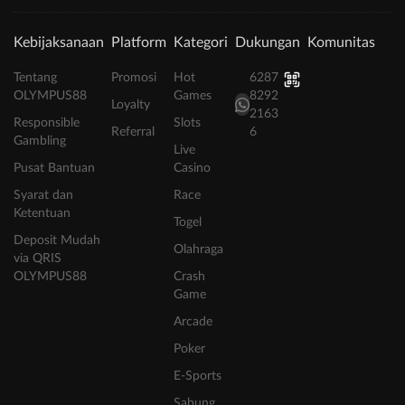
Kebijaksanaan
Platform
Kategori
Dukungan
Komunitas
Tentang
Promosi
Hot
6287
OLYMPUS88
Games
8292
Loyalty
2163
Responsible
Slots
Referral
6
Gambling
Live
Pusat Bantuan
Casino
Syarat dan
Race
Ketentuan
Togel
Deposit Mudah
Olahraga
via QRIS
OLYMPUS88
Crash
Game
Arcade
Poker
E-Sports
Sabung