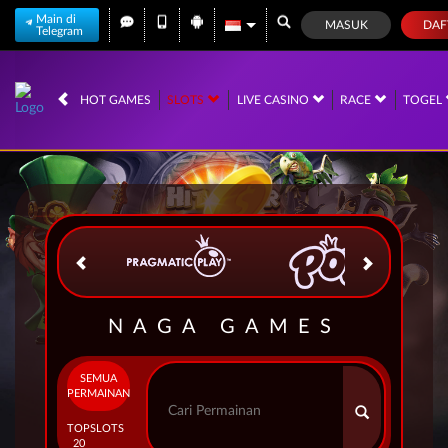
Main di
MASUK
DAF
Telegram
IDR
12,731,354,
HOT GAMES
SLOTS
LIVE CASINO
RACE
TOGEL
NAGA GAMES
SEMUA
PERMAINAN
TOP
SLOTS
20