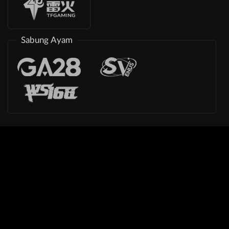
Sabung Ayam