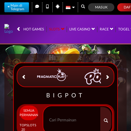
Main di
MASUK
DAF
Telegram
IDR
12,669,891,
HOT GAMES
SLOTS
LIVE CASINO
RACE
TOGEL
BIGPOT
SEMUA
PERMAINAN
TOP
SLOTS
20