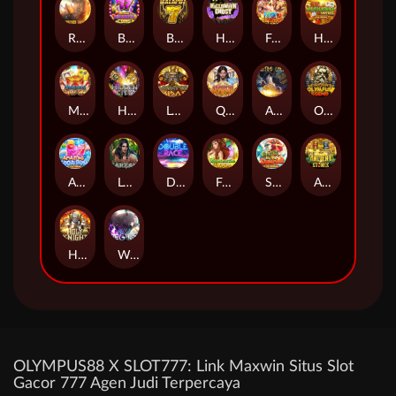
Rhino King
Bonanza Coins
Big Sevens Jackpot
Halloween Ghost
Fury Fighters
Hit Mahjong Wins
Mahjong Super Wins
Hidden City
Legacy of Midas
Quests of Olympus
Astro Luck
Olympus Legend
Amazing Soda Rush
Legend of Tarzan
Double Race
Fantastic Faries
Santa in the Summer
Ancient Stones
Holy Knight
Wolf Begins
OLYMPUS88 X SLOT777: Link Maxwin Situs Slot
Gacor 777 Agen Judi Terpercaya