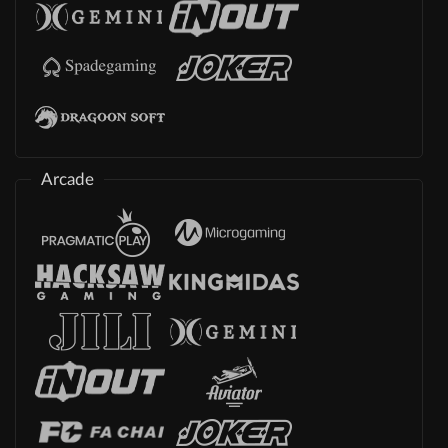
Arcade