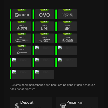
* Selama bank maintenance dan bank offline deposit dan penarikan
tidak dapat diproses
Deposit
Penarikan