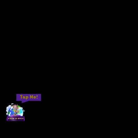
Tap Me!