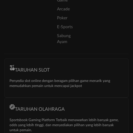
Game
Arcade
Poker
E-Sports
Sabung
Ayam
TARUHAN SLOT
Penyedia slot online dengan beragam pilihan game menarik yang
memudahkan pemain untuk mencapai jackpot
TARUHAN OLAHRAGA
Sportsbook Gaming Platform Terbaik menawarkan lebih banyak game,
odds yang lebih tinggi, dan menyediakan pilihan yang lebih banyak
untuk pemain.