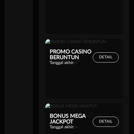
PROMO CASINO
BERUNTUN
DETAIL
Tanggal akhir:
-
BONUS MEGA
JACKPOT
DETAIL
Tanggal akhir:
-