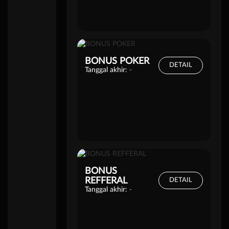
BONUS POKER
DETAIL
Tanggal akhir:
-
BONUS
REFFERAL
DETAIL
Tanggal akhir:
-