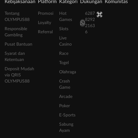
Kebijaksanaan
Platform
Kategori
Dukungan
Komunitas
Tentang
Promosi
Hot
6287
OLYMPUS88
Games
8292
Loyalty
2163
Responsible
Slots
Referral
6
Gambling
Live
Pusat Bantuan
Casino
Syarat dan
Race
Ketentuan
Togel
Deposit Mudah
Olahraga
via QRIS
OLYMPUS88
Crash
Game
Arcade
Poker
E-Sports
Sabung
Ayam