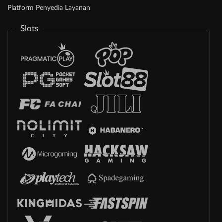
Platform Penyedia Layanan
Slots