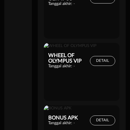
Tanggal akhir:
-
WHEEL OF
OLYMPUS VIP
DETAIL
Tanggal akhir:
-
BONUS APK
DETAIL
Tanggal akhir:
-