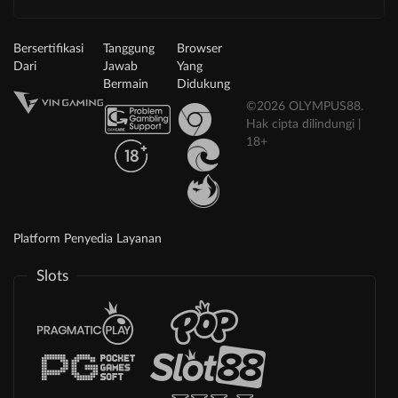
Bersertifikasi
Tanggung
Browser
Dari
Jawab
Yang
Bermain
Didukung
©2026 OLYMPUS88.
Hak cipta dilindungi |
18+
Platform Penyedia Layanan
Slots