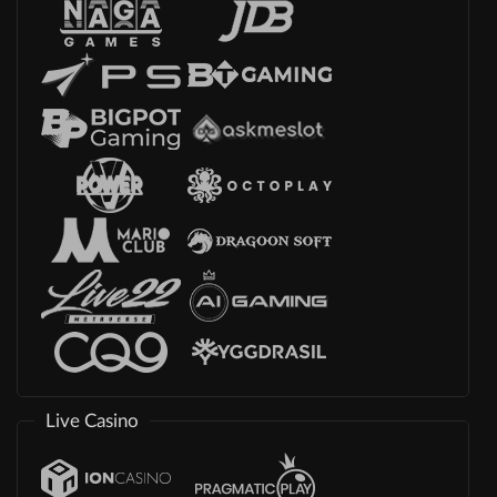
Live Casino