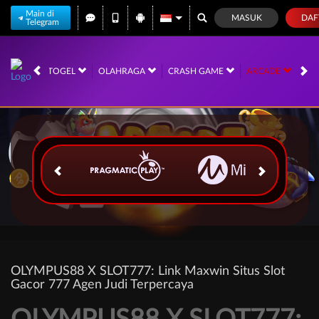
Main di
MASUK
DAF
Telegram
RACE
TOGEL
OLAHRAGA
CRASH GAME
ARCADE
PO
OLYMPUS88 X SLOT777: Link Maxwin Situs Slot
Gacor 777 Agen Judi Terpercaya