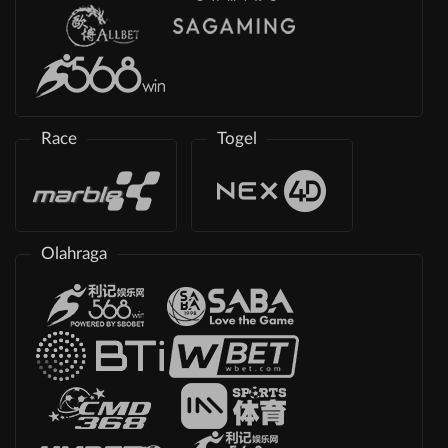
Race
Togel
Olahraga