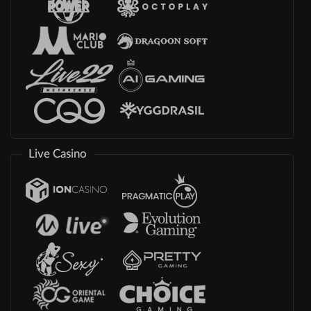
Live Casino