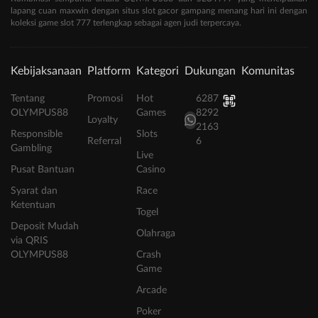
lapang cuan maxwin dengan situs slot gacor gampang menang hari ini dengan
koleksi game slot 777 terlengkap sebagai agen judi terpercaya.
Kebijaksanaan
Platform
Kategori
Dukungan
Komunitas
Tentang
Promosi
Hot
6287
OLYMPUS88
Games
8292
Loyalty
2163
Responsible
Slots
Referral
6
Gambling
Live
Pusat Bantuan
Casino
Syarat dan
Race
Ketentuan
Togel
Deposit Mudah
Olahraga
via QRIS
OLYMPUS88
Crash
Game
Arcade
Poker