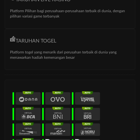
Platform Pilihan bagi perusahaan-perusahaan terbaik di dunia, dengan
pilihan variasi game terbanyak
TARUHAN TOGEL
Platform togel yang menarik dari perusahan terbaik di dunia yang
menawarkan hadiah kemenangan besar