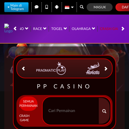
Main di
MASUK
DAF
Telegram
LIVE CASINO
RACE
TOGEL
OLAHRAGA
CRASH GAME
PP CASINO
SEMUA
PERMAINAN
CRASH
GAME